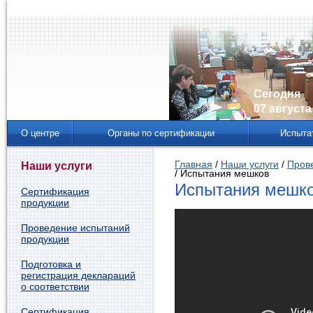
Сегодня
07 августа 
О центре
Органы по сертификации
Испыта
Главная
/
Наши услуги
/
Пров
Наши услуги
/ Испытания мешков
Испытания мешко
Сертификация
продукции
Проведение испытаний
продукции
Подготовка и
регистрация деклараций
о соответствии
Сертификация