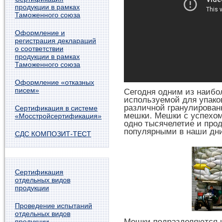
продукции в рамках
Таможенного союза
Оформление и
регистрация деклараций
о соответствии
продукции в рамках
Таможенного союза
Оформление «отказных
писем»
Сегодня одним из наибо
используемой для упако
различной гранулирован
Сертификация в системе
мешки. Мешки с успехом
«Мосстройсертификация»
одно тысячелетие и про
популярными в наши дни
СДС КОМПОЗИТ-ТЕСТ
Сертификация
отдельных видов
продукции
Проведение испытаний
отдельных видов
Мешки подразделяются н
продукции