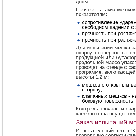
дном.
Прочность таких мешко
показателям:
сопротивление ударам
свободном падении с 
прочность при растяж
прочность при растяж
Для испытаний мешка на
опорную поверность сте
продукцией или бутафор
предельной массе упако
проводят на стенде с р
программе, включающей
высоты 1,2 м:
мешков с открытым ве
сторону;
клапанных мешков - н
боковую поверхность.
Контроль прочности свар
клеевого шва осуществл
Заказ испытаний ме
Испытательный центр "К
проведение сертификац