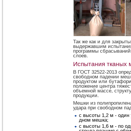
Так же как и для закрыт
выдержавшим испытания
программы сбрасываний 
слоев.
Испытания тканых 
В ГОСТ 32522-2013 опред
свободном падении меш
продуктом или бутафори
положение центра тяжес
объемной массе, структ
продукции.
Мешки из полипропилен
удара при свободном пад
с высоты 1,2 м - один
дном мешка;
с высоты 1,6 м - по о
стенда плашмя с обеи