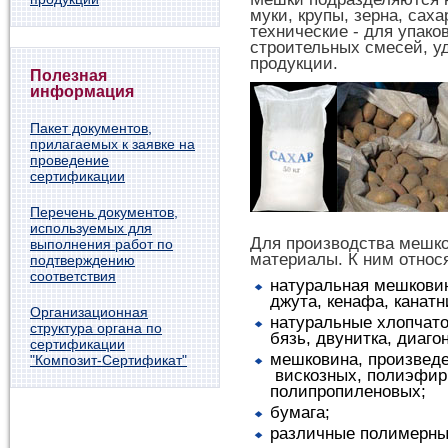
муки, крупы, зерна, саха
технические - для упако
строительных смесей, у
продукции.
Полезная
информация
Пакет документов,
прилагаемых к заявке на
проведение
сертификации
Перечень документов,
используемых для
Для производства мешк
выполнения работ по
материалы. К ним относ
подтверждению
соответствия
натуральная мешковин
джута, кенафа, канатн
Организационная
натуральные хлопчато
структура органа по
бязь, двунитка, диаго
сертификации
мешковина, произведе
"Композит-Сертификат"
вискозных, полиэфир
полипропиленовых;
бумага;
различные полимерны